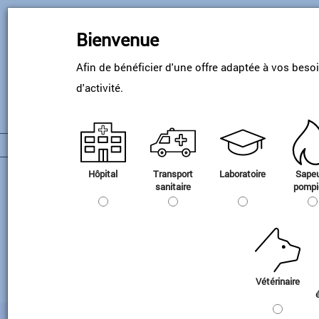
Passer
au
Bienvenue
contenu
principal
Afin de bénéficier d'une offre adaptée à vos beso
d'activité.
Hôpital
Transport
Laboratoire
Sape
Le statut réglementaire des
sanitaire
pompi
mélanges de gaz pour EFR évolue.
carousel_item_order
2
Vétérinaire