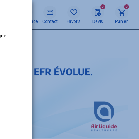
0
0
Mon espace
Contact
Favoris
Devis
Panier
gner