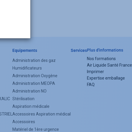
ts
Plus d'informations
Equipements
Services
Nos formations
Administration des gaz
Footer
Air Liquide Santé France
Humidificateurs
Imprimer
menu
Administration Oxygène
Expertise emballage
Administration MEOPA
FAQ
Administration NO
XALIC
Stérilisation
Aspiration médicale
STRIEL
Accessoires Aspiration médical
Accessoires
Matériel de 1ère urgence