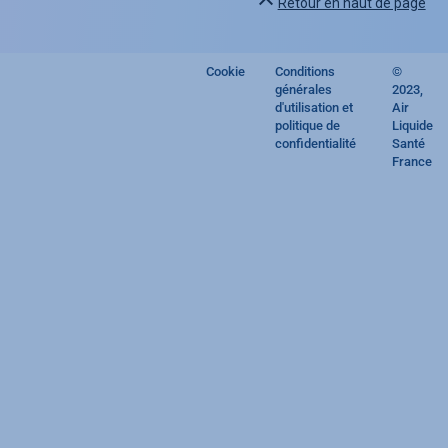
Retour en haut de page
Cookie
Conditions
©
Footer
générales
2023,
d'utilisation et
Air
regulatory
politique de
Liquide
confidentialité
Santé
France