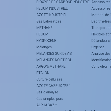
DIOXYDE DE CARBONE INDUSTRIEL
Accessoires
HELIUM INDUSTRIEL
Accessoires
AZOTE INDUSTRIEL
Matériel de 
Gaz Laboratoire
Débitmètres
METHANE
Transport e
HELIUM
Flexibles et
HYDROGENE
Détendeurs 
Mélanges
Urgence
MELANGES SUR DEVIS
Analyse des
MELANGES NO ET POL
Identificati
ARGON/METHANE
Contrôleur 
ETALON
Culture cellulaire
AZOTE GAZEUX "P.E."
Gaz d'analyse
Gaz simples purs
ALPHAGAZ™