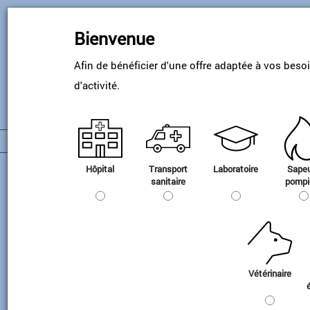
Passer
au
Bienvenue
contenu
principal
Afin de bénéficier d'une offre adaptée à vos beso
d'activité.
Hôpital
Transport
Laboratoire
Sape
Créér un compte
sanitaire
pompi
Je suis déjà client
Je ne suis pas encore client
Compte client
Vétérinaire